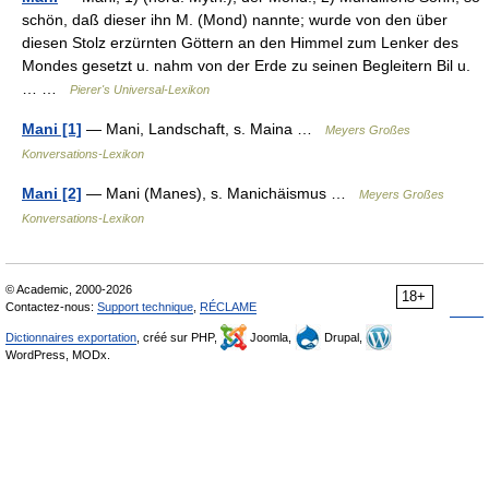
schön, daß dieser ihn M. (Mond) nannte; wurde von den über
diesen Stolz erzürnten Göttern an den Himmel zum Lenker des
Mondes gesetzt u. nahm von der Erde zu seinen Begleitern Bil u.
… …
Pierer's Universal-Lexikon
Mani [1]
— Mani, Landschaft, s. Maina …
Meyers Großes
Konversations-Lexikon
Mani [2]
— Mani (Manes), s. Manichäismus …
Meyers Großes
Konversations-Lexikon
© Academic, 2000-2026
18+
Contactez-nous:
Support technique
,
RÉCLAME
Dictionnaires exportation
, créé sur PHP,
Joomla,
Drupal,
WordPress, MODx.