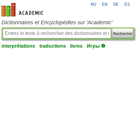
RU
EN
DE
ES
fr-academic.com
Dictionnaires et Encyclopédies sur 'Academic'
Recherche!
interprétations
traductions
livres
Игры ⚽