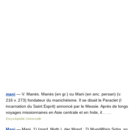
mani
— V. Manès. Manès (en gr.) ou Mani (en anc. persan) (v.
216 v. 273) fondateur du manichéisme. Il se disait le Paraclet (l
incarnation du Saint Esprit) annoncé par le Messie. Après de longs
voyages missionnaires en Asie centrale et en Inde, il… …
Encyclopédie Universelle
Mani
— Mani, 1) (nord. Myth.), der Mond.; 2) Mundilföris Sohn, so