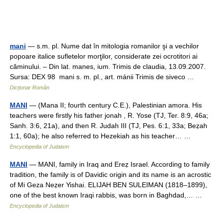
mani
— s.m. pl. Nume dat în mitologia romanilor şi a vechilor
popoare italice sufletelor morţilor, considerate zei ocrotitori ai
căminului. – Din lat. manes, ium. Trimis de claudia, 13.09.2007.
Sursa: DEX 98 mani s. m. pl., art. mánii Trimis de siveco …
Dicționar Român
MANI
— (Mana II; fourth century C.E.), Palestinian amora. His
teachers were firstly his father jonah , R. Yose (TJ, Ter. 8:9, 46a;
Sanh. 3:6, 21a), and then R. Judah III (TJ, Pes. 6:1, 33a; Beẓah
1:1, 60a); he also referred to Hezekiah as his teacher… …
Encyclopedia of Judaism
MANI
— MANI, family in Iraq and Ereẓ Israel. According to family
tradition, the family is of Davidic origin and its name is an acrostic
of Mi Geza Neẓer Yishai. ELIJAH BEN SULEIMAN (1818–1899),
one of the best known Iraqi rabbis, was born in Baghdad,… …
Encyclopedia of Judaism