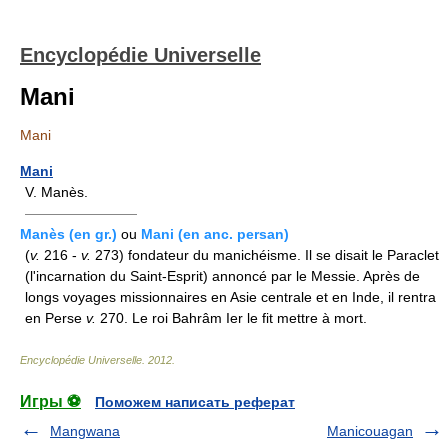
Encyclopédie Universelle
Mani
Mani
Mani
V. Manès.
————————
Manès (en gr.)
ou
Mani (en anc. persan)
(
v.
216 -
v.
273) fondateur du manichéisme. Il se disait le Paraclet
(l'incarnation du Saint-Esprit) annoncé par le Messie. Après de
longs voyages missionnaires en Asie centrale et en Inde, il rentra
en Perse
v.
270. Le roi Bahrâm Ier le fit mettre à mort.
Encyclopédie Universelle
.
2012
.
Игры ⚽
Поможем написать реферат
Mangwana
Manicouagan